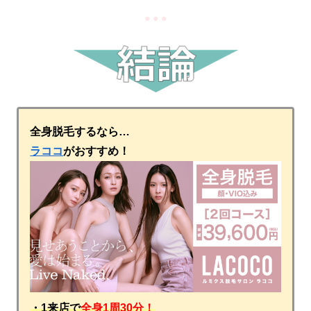
● ● ●
全身脱毛するなら…
ラココ
がおすすめ！
・1来店で
全身1周30分！