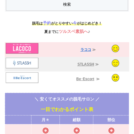
予約
今
脱毛は
がとりやすい
がはじめどき！
ツルスベ素肌へ
♪
夏までに
ラココ
≫
STLASSH
≫
Be･Escort
≫
＼ 安くてオススメの脱毛サロン ／
一目でわかるポイント表
月々
総額
部位
◎
◎
◎