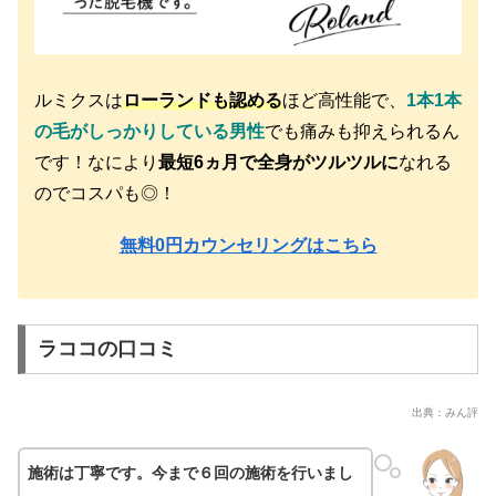
ルミクスは
ローランドも認める
ほど高性能で、
1本1本
の毛がしっかりしている男性
でも痛みも抑えられるん
です！なにより
最短6ヵ月で全身がツルツルに
なれる
のでコスパも◎！
無料0円カウンセリングはこちら
ラココの口コミ
出典：みん評
施術は丁寧です。今まで６回の施術を行いまし