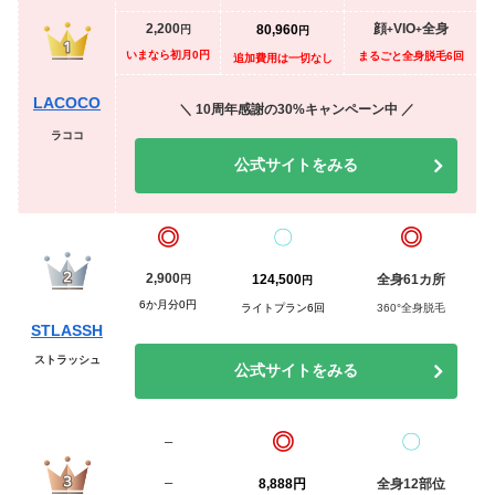
2,200
顔
VIO
全身
80,960
円
+
+
円
いまなら初月0円
まるごと全身脱毛6回
追加費用は一切なし
LACOCO
＼ 10周年感謝の30%キャンペーン中 ／
ラココ
公式サイトをみる
◎
◎
〇
2,900
124,500
全身61カ所
円
円
6か月分0円
ライトプラン6回
360°全身脱毛
STLASSH
ストラッシュ
公式サイトをみる
◎
〇
–
–
8,888円
全身12部位