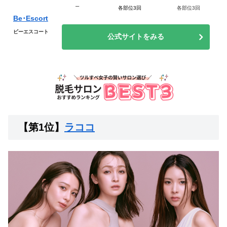
–
各部位3回
各部位3回
Be･Escort
ビーエスコート
公式サイトをみる
【第1位】
ラココ