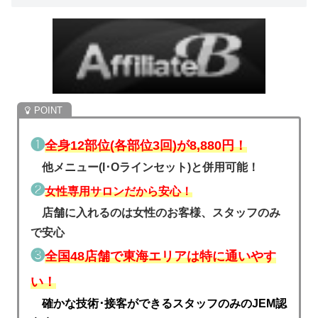
❶
全身12部位(各部位3回)が8,880円！
他メニュー(I･Oラインセット)と併用可能！
❷
女性専用サロンだから安心！
店舗に入れるのは女性のお客様、スタッフのみ
で安心
❸
全国48店舗で東海エリアは特に通いやす
い！
確かな技術･接客ができるスタッフのみのJEM認