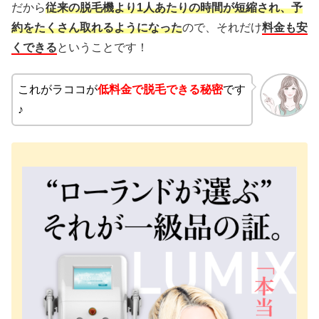
だから
従来の脱毛機より1人あたりの時間が短縮され、予
約をたくさん取れるようになった
ので、それだけ
料金も安
くできる
ということです！
これがラココが
低料金で脱毛できる秘密
です
♪