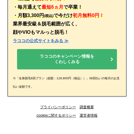
・毎月通えて
最短6ヵ月
で卒業！
・月額3,300円
で今だけ
初月無料0円！
(税込)
業界最安級＆脱毛範囲が広く、
顔やVIOもマルっと脱毛！
ラココの公式サイトをみる ≫
ラココのキャンペーン情報を
くわしくみる
※「全身脱毛6回プラン（総額：118,800円（税込））」36回払いの毎月のお支
払い金額です。
プライバシーポリシー
調査概要
cookieに関するポリシー
運営者情報