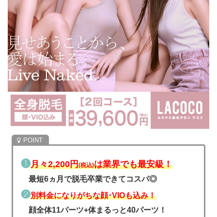
❶
月々2,200円
は業界でも最安級！
(税込)
最短6ヵ月で脱毛卒業できてコスパ◎
❷
別料金になりがちな顔･VIOも込み！
顔全体11パーツ+体まるっと40パーツ！