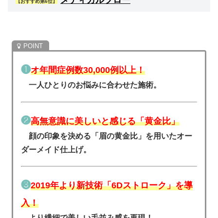
メディカルブロー
【おすすめ第6位】
❶
オ年間症例数30,000例以上！
一人ひとりのお悩みに合わせた施術。
❷
高無意識に美しいと感じる「黄金比」
顔の印象を決める「眉の黄金比」を用いたオー
ダーメイド仕上げ。
❸
2019年より新技術「6Dストローク」を導
入！
より繊細で美しい毛並み感を再現！