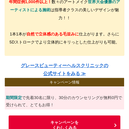
年間症例1,000件以上！
数々のアートメイク
世界大会優勝のア
ーティストによる施術
は指導者クラスの美しいデザインが魅
力！！
1本1本が
自然で立体感のある毛並みに
仕上がります。さらに
5Dストロークでより立体的にキリっとした仕上がりも可能。
グレースビューティーヘルスクリニックの
公式サイトをみる ≫
キャンペーン情報
期間限定
で先着30名に限り、30分のカウンセリングが無料0円で
受けられて、とてもお得！
キャンペーンを
くわしくみる