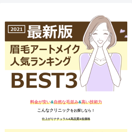
料金が安い
&
自然な毛並み
&
高い技術力
こんなクリニック
をお探しなら！
仕上がりナチュラル&高品質&低価格