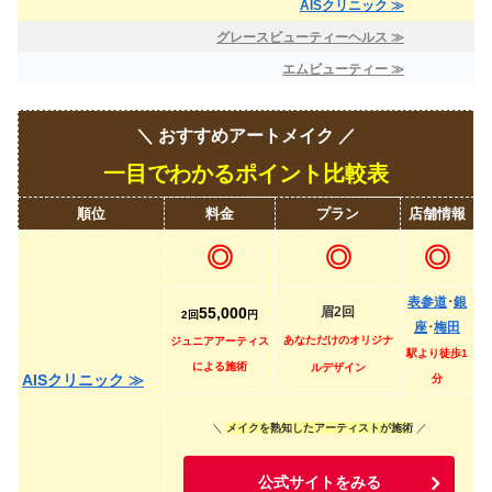
AISクリニック ≫
グレースビューティーヘルス ≫
エムビューティー ≫
＼ おすすめアートメイク ／
一目でわかるポイント比較表
順位
料金
プラン
店舗情報
◎
◎
◎
表参道
･
銀
55,000
眉2回
2回
円
座
･
梅田
あなただけのオリジナ
ジュニアアーティス
駅より徒歩1
による施術
ルデザイン
AISクリニック ≫
分
＼
メイクを熟知したアーティストが施術
／
公式サイトをみる