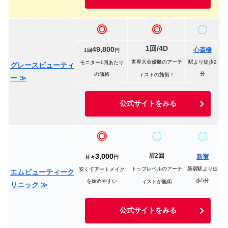
◎
◎
〇
1回/4D
49,800
心斎橋
1回
円
世界大会優勝のアーテ
駅より徒歩2
モニター1回あたり
グレースビューティ
分
の価格
ィストの施術！
ー ≫
公式サイトをみる
◎
〇
〇
3,000
眉2回
新宿
月々
円
トップレベルのアーテ
新宿駅より徒
安くてアートメイク
エムビューティーク
歩5分
を始めやすい
ィストが施術
リニック ≫
公式サイトをみる