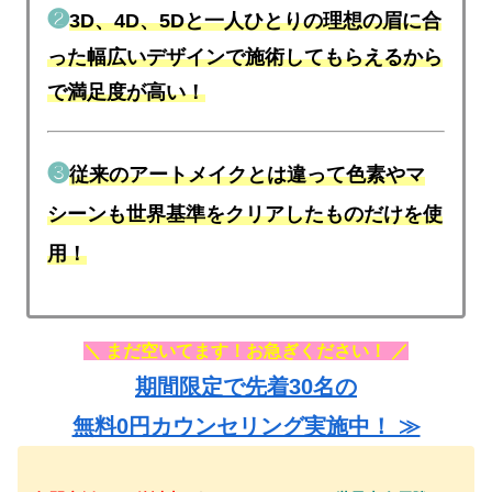
❷
3D、4D、5Dと一人ひとりの理想の眉に合
った幅広いデザインで施術してもらえるから
で満足度が高い！
❸
従来のアートメイクとは違って色素やマ
シーンも世界基準をクリアしたものだけを使
用！
＼ まだ空いてます！お急ぎください！ ／
期間限定で先着30名の
無料0円カウンセリング実施中！ ≫