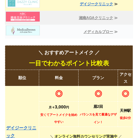
デイジークリニック
≫
湘南AGAクリニック
≫
メディカルブロー
≫
＼ おすすめアートメイク ／
一目でわかるポイント比較表
アクセ
順位
料金
プラン
ス
◎
◎
◎
3,000
眉2回
月々
円
天神駅
バランスを見て最適なデザ
安くてアートメイクを始め
徒歩2分
やすい
イン！
デイジークリニ
ック
＼
オンライン無料カウンセリング実施中
／