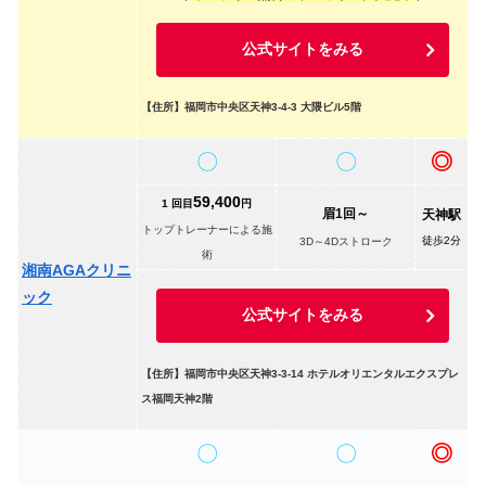
公式サイトをみる
【住所】福岡市中央区天神3-4-3 大隈ビル5階
〇
〇
◎
59,400
1
回目
円
眉1回～
天神駅
トップトレーナーによる施
徒歩2分
3D～4Dストローク
術
湘南AGAクリニ
ック
公式サイトをみる
【住所】福岡市中央区天神3-3-14 ホテルオリエンタルエクスプレ
ス福岡天神2階
〇
〇
◎