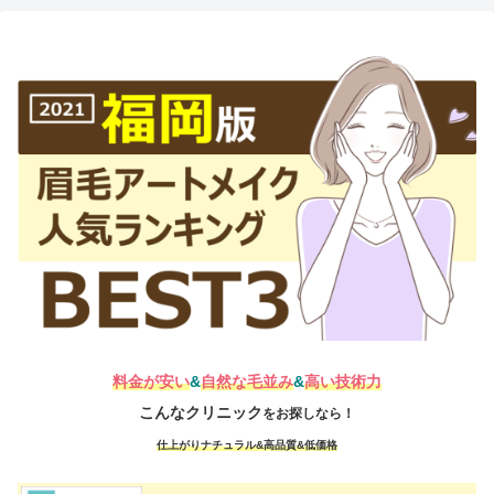
料金が安い
&
自然な毛並み
&
高い技術力
こんなクリニック
をお探しなら！
仕上がりナチュラル&高品質&低価格