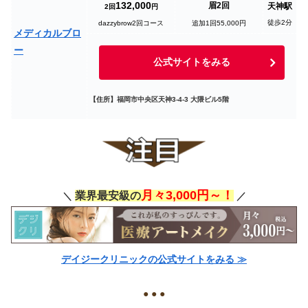
132,000
眉2回
天神駅
2
回
円
徒歩2分
dazzybrow2回コース
追加1回55,000円
メディカルブロ
ー
公式サイトをみる
【住所】福岡市中央区天神3-4-3 大隈ビル5階
月々3,000円～！
業界最安級の
＼
／
デイジークリニックの公式サイトをみる ≫
● ● ●