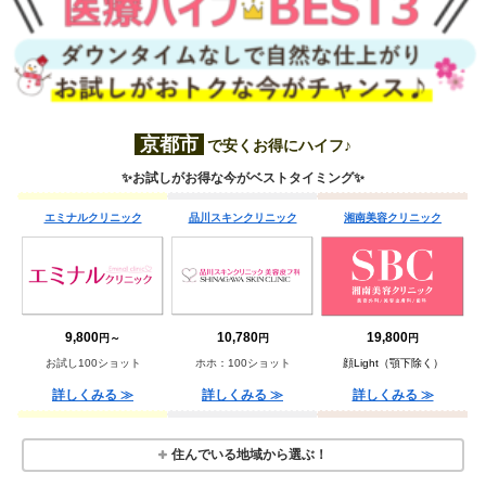
京都市
で安くお得にハイフ♪
✨お試しがお得な今がベストタイミング✨
エミナルクリニック
品川スキンクリニック
湘南美容クリニック
9,800
10,780
19,800
円～
円
円
お試し100ショット
ホホ：100ショット
顔Light（顎下除く）
詳しくみる ≫
詳しくみる ≫
詳しくみる ≫
住んでいる地域から選ぶ！