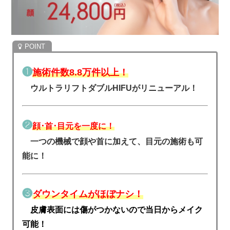
❶
施術件数8.8万件以上！
ウルトラリフトダブルHIFUがリニューアル！
❷
顔･首･目元を一度に！
一つの機械で顔や首に加えて、目元の施術も可
能に！
❸
ダウンタイムがほぼナシ！
皮膚表面には傷がつかないので当日からメイク
可能！