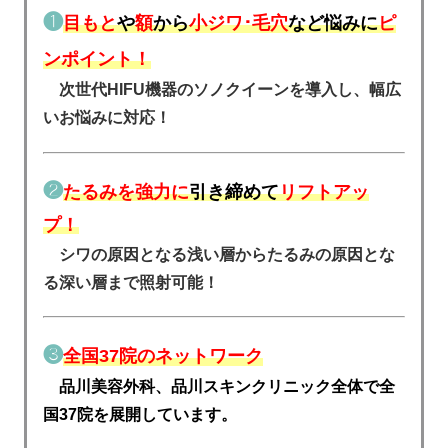
❶
目もと
や
額
から
小ジワ･毛穴
など悩みに
ピ
ンポイント！
次世代HIFU機器のソノクイーンを導入し、幅広
いお悩みに対応！
❷
たるみを強力に
引き締めて
リフトアッ
プ！
シワの原因となる浅い層からたるみの原因とな
る深い層まで照射可能！
❸
全国37院のネットワーク
品川美容外科、品川スキンクリニック全体で全
国37院を展開しています。