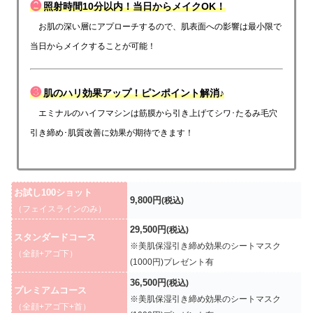
❷
照射時間10分以内！当日からメイクOK！
お肌の深い層にアプローチするので、肌表面への影響は最小限で
当日からメイクすることが可能！
❸
肌のハリ効果アップ！ピンポイント解消♪
エミナルのハイフマシンは筋膜から引き上げてシワ･たるみ毛穴
引き締め･肌質改善に効果が期待できます！
お試し100ショット
9,800円
(税込)
（フェイスラインのみ）
29,500円
(税込)
スタンダードコース
※美肌保湿引き締め効果のシートマスク
（全顔+アゴ下）
(1000円)プレゼント有
36,500円
(税込)
プレミアムコース
※美肌保湿引き締め効果のシートマスク
（全顔+アゴ下+首）