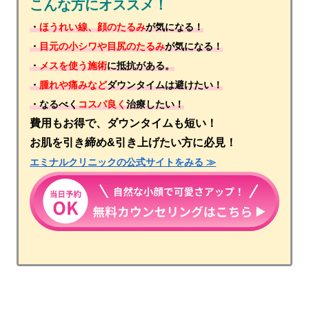
こんな方にオススメ！
・
ほうれい線、顔のたるみ
が気になる！
・
目元の小シワや目尻のたるみ
が気になる！
・
メスを使う施術
に抵抗がある。
・
腫れや痛みなど
ダウンタイムは避けたい！
・なるべく
コスパ良く
治療したい！
費用もお得で、ダウンタイムも短い！
お肌を引き締め&引き上げたい方に必見！
エミナルクリニックの公式サイトをみる ≫