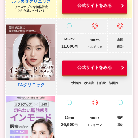
ルラ美容クリニック
公式サイトをみる
リーズナブルな価格設定
だから通いやすい！
◎
◎
〇
MiniFX
全国
MiniFX
11,000
9
円
・ルメッカ
院*
公式サイトをみる
*実施院：横浜院・仙台院・福岡院
TAクリニック
◎
〇
〇
10mm
都内
MiniFX
26,600
3
円
+フォーマ
院