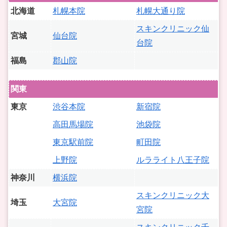
北海道
札幌本院
札幌大通り院
スキンクリニック仙
宮城
仙台院
台院
福島
郡山院
関東
東京
渋谷本院
新宿院
高田馬場院
池袋院
東京駅前院
町田院
上野院
ルラライト八王子院
神奈川
横浜院
スキンクリニック大
埼玉
大宮院
宮院