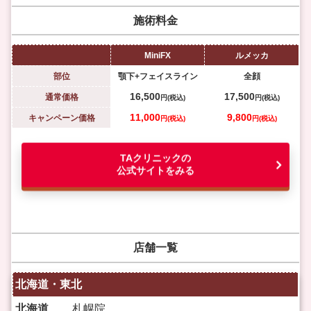
施術料金
MiniFX
ルメッカ
部位
顎下+フェイスライン
全顔
16,500
17,500
通常価格
円(
税込)
円(
税込)
11,000
9,800
キャンペーン価格
円(税込)
円(税込)
TAクリニックの
公式サイトをみる
店舗一覧
北海道・東北
北海道
札幌院