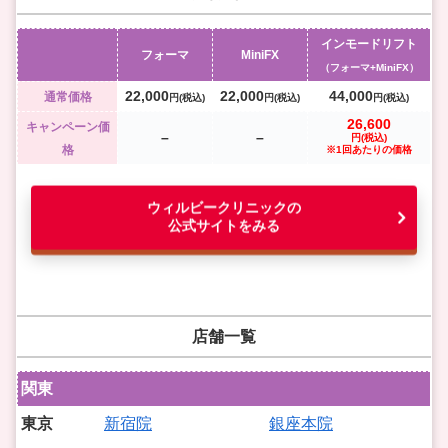
インモードリフト
フォーマ
MiniFX
（フォーマ+MiniFX）
22,000
22,000
44,000
通常価格
円(
税込)
円(
税込)
円(
税込)
26,600
キャンペーン価
–
–
円(税込)
格
※1回あたりの価格
ウィルビークリニックの
公式サイトをみる
店舗一覧
関東
東京
新宿院
銀座本院