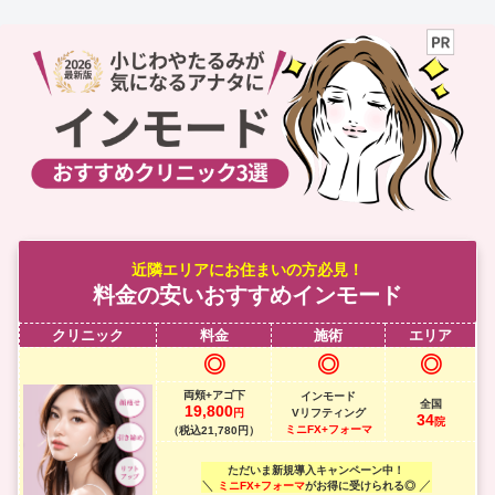
近隣エリア
にお住まいの方必見！
料金の安いおすすめインモード
クリニック
料金
施術
エリア
◎
◎
◎
両頬+アゴ下
インモード
全国
19,800
円
Vリフティング
34
院
ミニFX+フォーマ
（税込21,780円）
ただいま新規導入キャンペーン中！
＼
／
ミニFX+フォーマ
がお得に受けられる◎