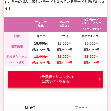
す。自分の悩みに適したモードを扱っているモードを選びましょ
う！
インモード
フォーマ
MiniFX
Vリフティング
（単体）
（単体）
（フォーマ+MiniFX）
部位
両ホホ
アゴ下
両ホホ+アゴ下
18,000
18,000
30,000
円
円
円
通常価格
（税込19,800円）
（税込19,800円）
（税込33,000円）
12,000
12,000
19,800
新規導入キャン
円
円
円
ペーン価格
（税込13,200円）
（税込13,200円）
（税込21,780円）
ルラ美容クリニックの
公式サイトをみる
MiniFX
フォーマ