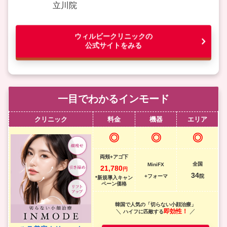
立川院
ウィルビークリニックの
公式サイトをみる
一目でわかるインモード
クリニック
料金
機器
エリア
◎
◎
◎
両頬+アゴ下
全国
MiniFX
21,780
円
34
+フォーマ
院
*新規導入キャン
ペーン価格
韓国で人気の「切らない小顔治療」
＼
即効性！
／
ハイフに匹敵する