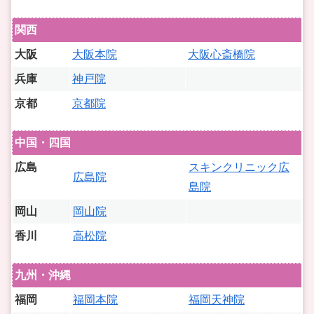
関西
大阪
大阪本院
大阪心斎橋院
兵庫
神戸院
京都
京都院
中国・四国
広島
スキンクリニック広
広島院
島院
岡山
岡山院
香川
高松院
九州・沖縄
福岡
福岡本院
福岡天神院