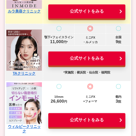
公式サイトをみる
ルラ美容クリニック
◎
〇
〇
顎下+フェイスライン
全国
ミニFX
11,000
9
円*
・ルメッカ
院
公式サイトをみる
*実施院：横浜院・仙台院・福岡院
TAクリニック
◎
〇
〇
10mm
ミニFX
都内
26,600
3
+フォーマ
円
院
公式サイトをみる
ウィルビークリニッ
ク