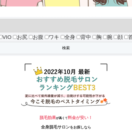
VIO
お尻
お腹
ワキ
全身
背中
胸
腕
顔
脱毛効果
料金が安い！
が高く
て
全身脱毛サロン
をお探しなら