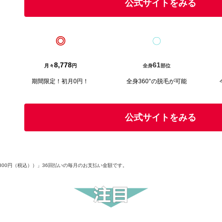
公式サイトをみる
◎
〇
8,778
61
月々
円
全身
部位
期間限定！初月0円！
全身360°の脱毛が可能
公式サイトをみる
,800円（税込））」36回払いの毎月のお支払い金額です。