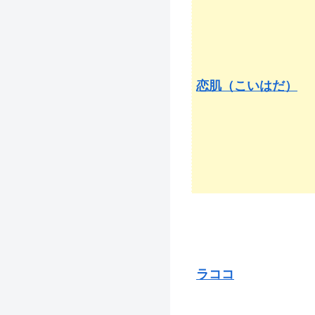
恋肌（こいはだ）
ラココ