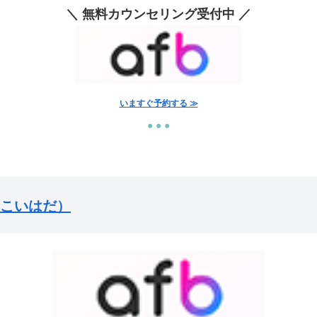
＼ 無料カウンセリング受付中 ／
いますぐ予約する ≫
● ● ●
こいはだ）