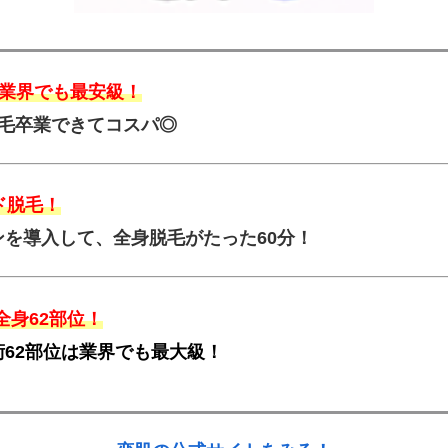
円は業界でも最安級！
毛卒業できてコスパ◎
ド脱毛！
ンを導入して、全身脱毛がたった60分！
全身62部位！
62部位は業界でも最大級！