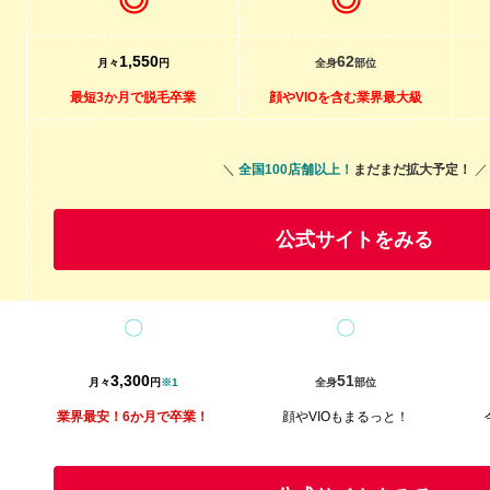
◎
◎
1,550
62
月々
円
全身
部位
最短3か月で脱毛卒業
顔やVIOを含む業界最大級
＼
全国100店舗以上！
まだまだ拡大予定！
／
公式サイトをみる
〇
〇
3,300
51
月々
円
※1
全身
部位
業界最安！6か月で
卒業！
顔やVIOもまるっと！