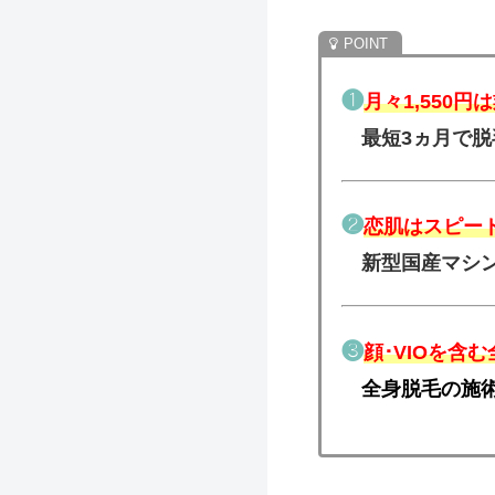
❶
月々1,550
最短3ヵ月で脱
❷
恋肌はスピー
新型国産マシ
❸
顔･VIOを含む
全身脱毛の施術