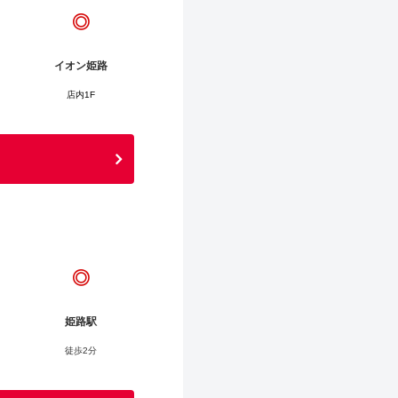
◎
イオン姫路
店内1F
◎
姫路駅
徒歩2分