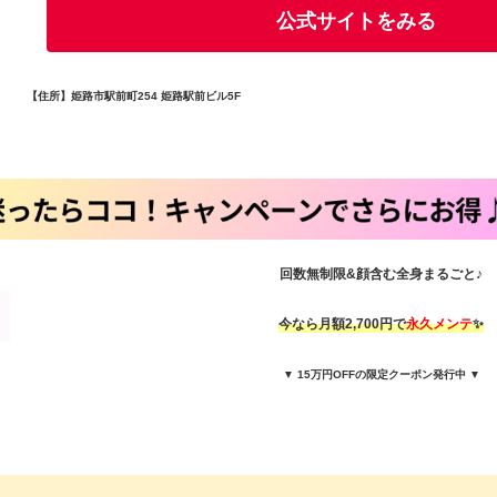
公式サイトをみる
【住所】姫路市駅前町254 姫路駅前ビル5F
回数無制限&顔含む全身まるごと♪
今なら月額2,700円で
永久メンテ
✨
▼ 15万円OFFの限定クーポン発行中 ▼