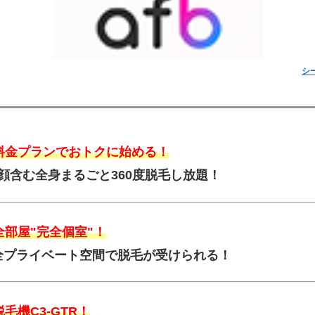
シ
料金プランでおトクに始める！
で顔含む全身まるごと360度脱毛し放題！
部屋"完全個室"！
全プライベート空間で脱毛が受けられる！
毛機C3-GTR！