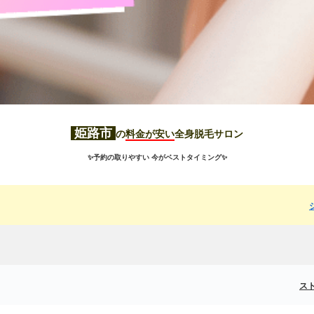
姫路市
の
料金が安い
全身脱毛サロン
✨予約の取りやすい 今がベストタイミング✨
ス