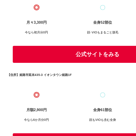
◎
〇
月々3,300
円
全身52部位
今なら初月分0円
顔･VIOもまるごと脱毛
公式サイトをみる
【住所】姫路市延末435-3 イオンタウン姫路1F
◎
〇
月額2,900
円
全身61部位
今なら6か月分0円
顔もVIOも含む全身