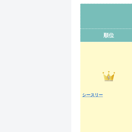
順位
シースリー