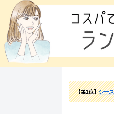
【第1位】
シース