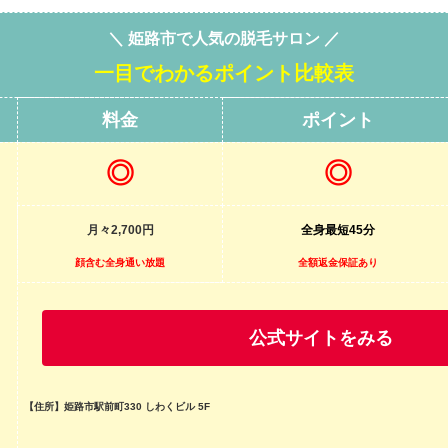
＼ 姫路市で人気の脱毛サロン ／
一目でわかるポイント比較表
料金
ポイント
◎
◎
月々2,700
円
全身最短45分
顔含む全身通い放題
全額返金保証あり
公式サイトをみる
【住所】姫路市駅前町330 しわくビル 5F