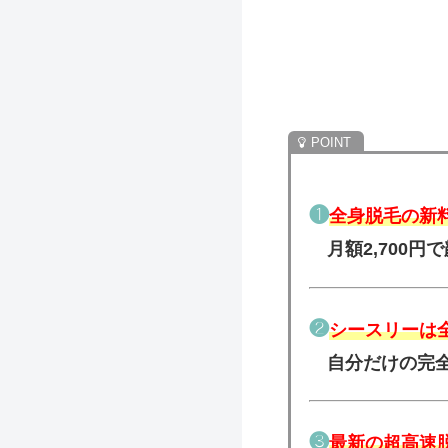
❶
全身脱毛の新
月額2,700円
❷
シースリーは全
自分だけの完
❸
最新の超高速脱