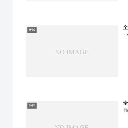
全
茨城
つ
全
沖縄
那