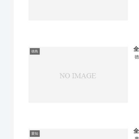
全
徳島
徳
全
愛知
豊