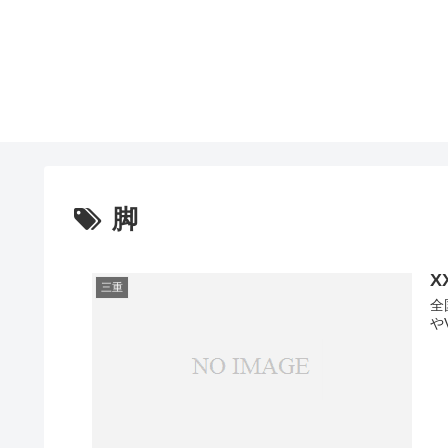
脚
X
三重
全
や