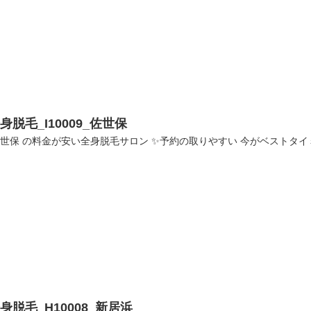
身脱毛_I10009_佐世保
世保 の料金が安い全身脱毛サロン ✨予約の取りやすい 今がベストタイミング✨ ラ
身脱毛_H10008_新居浜